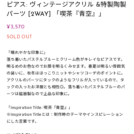
ピアス: ヴィンテージアクリル &特製陶製
パーツ [2WAY] 「喫茶『青空』」
¥3,570
SOLD OUT
「晴れやかな印象に」
落ち着いたパステルブルーとクリーム色がキレイなピアスです。
明るめのお色なのでお顔を明るくみせます。春夏は明るい雰囲気
の装いに、秋冬はほっこりニットやシャツコーデのポイントに。
アクリルのパーツにタックのようなフリルが入っているので、タ
ックの入ったお洋服とも相性◎。落ち着いたパステルブルーのパ
ーツは磁器製なので上品な印象に。
「Inspiration Title: 喫茶『青空』」
※Inspiration Titleとは：制作時のテーマやインスピレーション
にした言葉です。