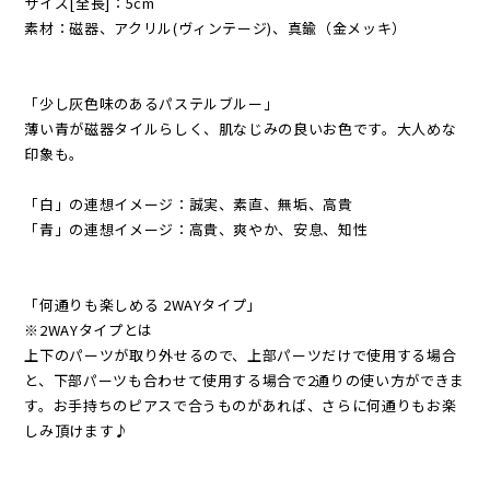
サイズ[全長]：5cm
素材：磁器、アクリル(ヴィンテージ)、真鍮（金メッキ）
「少し灰色味のあるパステルブルー」
薄い青が磁器タイルらしく、肌なじみの良いお色です。大人めな
印象も。
「白」の連想イメージ：誠実、素直、無垢、高貴
「青」の連想イメージ：高貴、爽やか、安息、知性
「何通りも楽しめる 2WAYタイプ」
※2WAYタイプとは
上下のパーツが取り外せるので、上部パーツだけで使用する場合
と、下部パーツも合わせて使用する場合で2通りの使い方ができま
す。お手持ちのピアスで合うものがあれば、さらに何通りもお楽
しみ頂けます♪