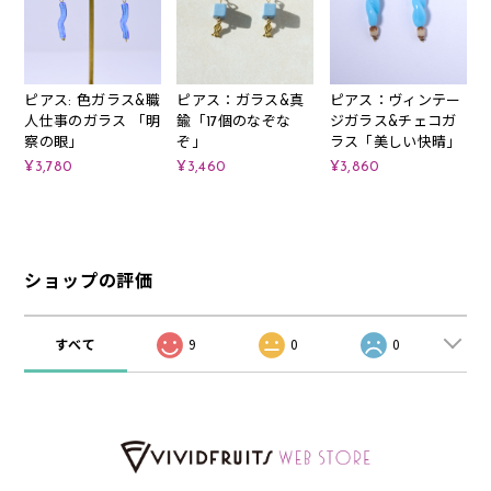
ピアス: 色ガラス&職
ピアス：ガラス&真
ピアス：ヴィンテー
人仕事のガラス 「明
鍮「17個のなぞな
ジガラス&チェコガ
察の眼」
ぞ」
ラス「美しい快晴」
¥3,780
¥3,460
¥3,860
ショップの評価
すべて
9
0
0