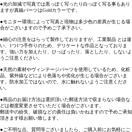
●光の加減で写真では黒っぽく写ったり白っぽく写る事もあり
ますが真鍮パーツはGoldカラーです。
●モニター環境によって写真と現物は多少色の差異が生じる場
合がございますので予めご了承下さい。
●細心の注意をはらって製作しておりますが、工業製品 とは違
い、1つ1つ手作りのため、デリケートな作品となっておりま
す。強い力を加えたり、ひっぱったり、落としたり、しないよ
うご注意ください。
●天然の素材やヴィンテージパーツを使用しているため、化粧
品、紫外線などにより色落ちや劣化が生じる場合がございま
す。防水加工ではないので、水に触れないようご注意くださ
い。
●商品のお届け方法は選択頂いた郵送方法で収まらない場合な
どは都度変更させていただく場合がございます。
郵送中の紛失、破損などの責任は負いかねますので予めご承知
頂きます様お願い致します。
●ご不明な点、質問等ございましたら、ご購入前にお気軽にご