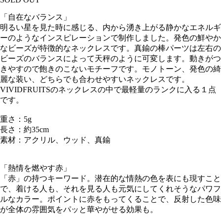
「自在なバランス」
明るい星を見た時に感じる、内から湧き上がる静かなエネルギ
ーのようなインスピレーションで制作しました。発色の鮮やか
なビーズが特徴的なネックレスです。真鍮の棒パーツは左右の
ビーズのバランスによって天秤のように可変します。動きがつ
きやすので飽きのこないモチーフです。モノトーン、発色の綺
麗な装い、どちらでも合わせやすいネックレスです。
VIVIDFRUITSのネックレスの中で最軽量のランクに入る１点
です。
重さ：5g
長さ：約35cm
素材：アクリル、ウッド、真鍮
「熱情を燃やす赤」
「赤」の持つキーワード。潜在的な情熱の色を表にも現すこと
で、着ける人も、それを見る人も元気にしてくれそうなパワフ
ルなカラー。ポイントに赤をもってくることで、反射した色味
が全体の雰囲気をパッと華やがせる効果も。