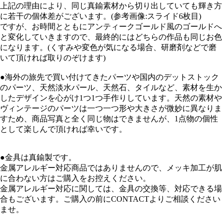
上記の理由により、同じ真鍮素材から切り出していても輝き方
に若干の個体差がございます。(参考画像:スライド6枚目)
ですが、お時間とともにアンティークゴールド風のゴールドへ
と変化していきますので、最終的にはどちらの作品も同じお色
になります。(くすみや変色が気になる場合、研磨剤などで磨
いて頂ければ取りのぞけます)
●海外の旅先で買い付けてきたパーツや国内のデットストック
のパーツ、天然淡水パール、天然石、タイルなど、素材を生か
したデザインを心がけ1つ1つ手作りしています。天然の素材や
ヴィンテージのパーツは一つ一つ形や大きさが微妙に異なりま
すため、商品写真と全く同じ物はできませんが、1点物の個性
として楽しんで頂ければ幸いです。
●金具は真鍮製です。
金属アレルギー対応商品ではありませんので、メッキ加工が肌
に合わない方はご購入をお控えください。
金属アレルギー対応に関しては、金具の交換等、対応できる場
合もございます。ご購入の前にCONTACTよりご相談ください
ませ。