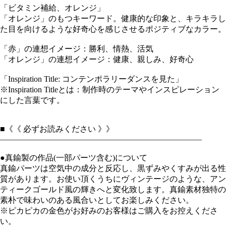
「ビタミン補給、オレンジ」
「オレンジ」のもつキーワード。健康的な印象と、キラキラし
た目を向けるような好奇心を感じさせるポジティブなカラー。
「赤」の連想イメージ：勝利、情熱、活気
「オレンジ」の連想イメージ：健康、親しみ、好奇心
「Inspiration Title: コンテンポラリーダンスを見た」
※Inspiration Titleとは：制作時のテーマやインスピレーション
にした言葉です。
■《《 必ずお読みください 》》
―――――――――――――――――――――――――
●真鍮製の作品(一部パーツ含む)について
真鍮パーツは空気中の成分と反応し、黒ずみやくすみが出る性
質があります。お使い頂くうちにヴィンテージのような、アン
ティークゴールド風の輝きへと変化致します。真鍮素材独特の
素朴で味わいのある風合いとしてお楽しみください。
※ピカピカの金色がお好みのお客様はご購入をお控えくださ
い。