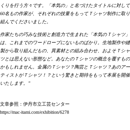
くりを行う方々です。「本気の」と名づけたタイトルに対して
60名もの作家が、それぞれの技量をもってＴシャツ制作に取り
組んでくださいました。
作家たちの巧みな技術と創造力で生まれた「本気のＴシャツ」
は、これまでのワードローブにないものばかり。生地製作や縫
製から取り組んだもの、異素材との組み合わせ、およそＴシャ
ツとは思えない形態など。あなたのＴシャツの概念を覆すもの
かもしれません。金属のＴシャツ？陶芸とＴシャツ？あのアー
ティストがＴシャツ！？という驚きと期待をもって本展を開催
いたします。”
文章参照：伊丹市立工芸センター
https://mac-itami.com/exhibition/6278