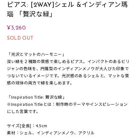
ピアス: [2WAY]シェル &インディアン瑪
瑙 「贅沢な緑」
¥3,260
SOLD OUT
「光沢とマットのハーモニー」
深い緑を２種類の質感で楽しめるピアス。インパクトのあるビリ
ジャンの色味を、円錐型のインディアンメノウが大人びた印象で
つないでいるイメージです。光沢感のあるシェルと、マットな質
感の球体の両方で緑を楽しめます。
「Inspiration Title: 贅沢な緑」
※Inspiration Titleとは：制作時のテーマやインスピレーション
にした言葉です。
サイズ[全長]：4.5cm
素材：シェル、インディアンメノウ、アクリル