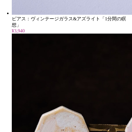
ピアス：ヴィンテージガラス&アズライト「1分間の瞑
想」
¥3,940