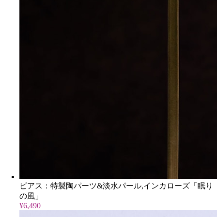
ピアス：特製陶パーツ&淡水パール,インカローズ「眠り
の風」
¥6,490