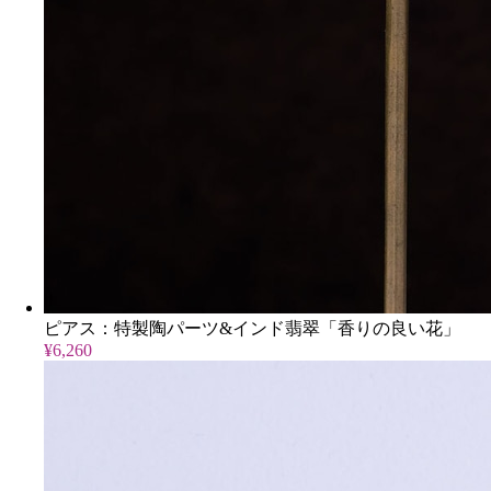
ピアス：特製陶パーツ&インド翡翠「香りの良い花」
¥6,260