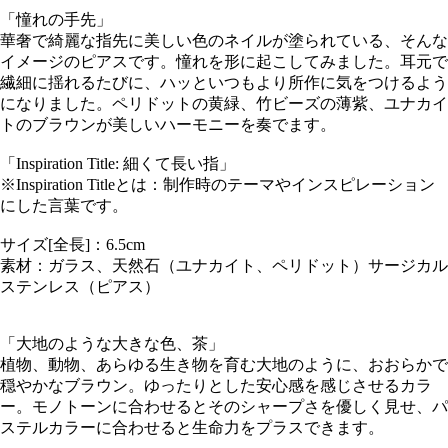
「憧れの手先」
華奢で綺麗な指先に美しい色のネイルが塗られている、そんな
イメージのピアスです。憧れを形に起こしてみました。耳元で
繊細に揺れるたびに、ハッといつもより所作に気をつけるよう
になりました。ペリドットの黄緑、竹ビーズの薄紫、ユナカイ
トのブラウンが美しいハーモニーを奏でます。
「Inspiration Title: 細くて長い指」
※Inspiration Titleとは：制作時のテーマやインスピレーション
にした言葉です。
サイズ[全長]：6.5cm
素材：ガラス、天然石（ユナカイト、ペリドット）サージカル
ステンレス（ピアス）
「大地のような大きな色、茶」
植物、動物、あらゆる生き物を育む大地のように、おおらかで
穏やかなブラウン。ゆったりとした安心感を感じさせるカラ
ー。モノトーンに合わせるとそのシャープさを優しく見せ、パ
ステルカラーに合わせると生命力をプラスできます。