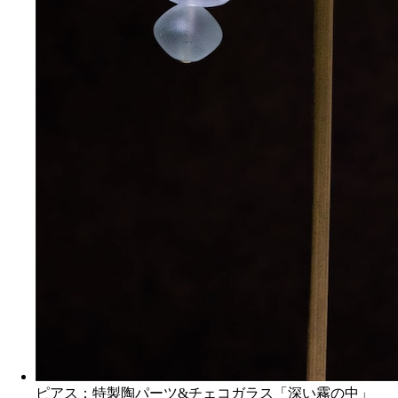
ピアス：特製陶パーツ&チェコガラス「深い霧の中」