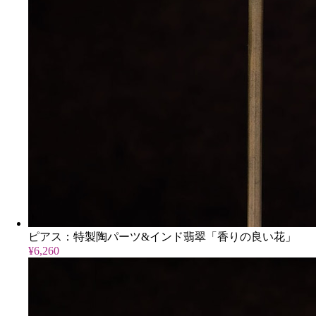
ピアス：特製陶パーツ&インド翡翠「香りの良い花」
¥6,260