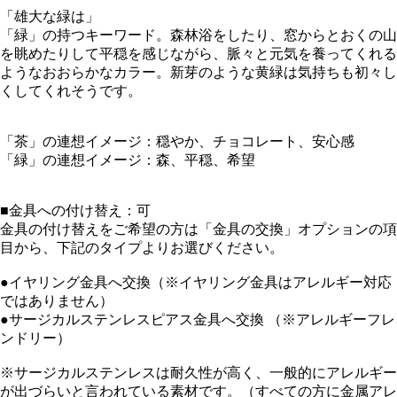
「雄大な緑は」
「緑」の持つキーワード。森林浴をしたり、窓からとおくの山
を眺めたりして平穏を感じながら、脈々と元気を養ってくれる
ようなおおらかなカラー。新芽のような黄緑は気持ちも初々し
くしてくれそうです。
「茶」の連想イメージ：穏やか、チョコレート、安心感
「緑」の連想イメージ：森、平穏、希望
■金具への付け替え：可
金具の付け替えをご希望の方は「金具の交換」オプションの項
目から、下記のタイプよりお選びください。
●イヤリング金具へ交換（※イヤリング金具はアレルギー対応
ではありません）
●サージカルステンレスピアス金具へ交換 （※アレルギーフレ
ンドリー）
※サージカルステンレスは耐久性が高く、一般的にアレルギー
が出づらいと言われている素材です。（すべての方に金属アレ