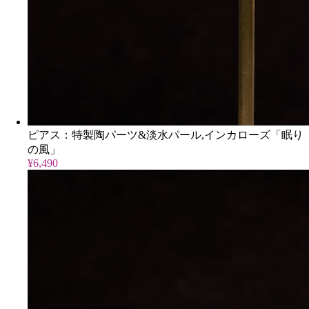
ピアス：特製陶パーツ&淡水パール,インカローズ「眠り
の風」
¥6,490