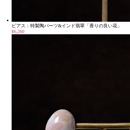
ピアス：特製陶パーツ&インド翡翠「香りの良い花」
¥6,260